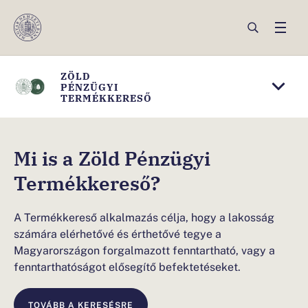
ZÖLD
PÉNZÜGYI
TERMÉKKERESŐ
E
ZÖLD TERMÉKEK
l
Mi is a Zöld Pénzügyi
PÉNZINTÉZETEKNEK
s
Termékkereső?
PÉNZINTÉZETEK LISTÁJA
ő
d
GYIK
A Termékkereső alkalmazás célja, hogy a lakosság
számára elérhetővé és érthetővé tegye a
l
MNB ZÖLD PÉNZÜGYEK
Magyarországon forgalmazott fenntartható, vagy a
e
fenntarthatóságot elősegítő befektetéseket.
g
e
TOVÁBB A KERESÉSRE