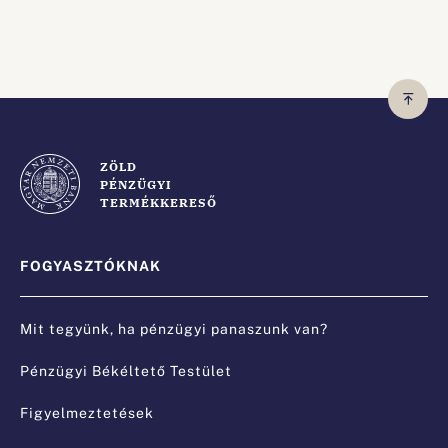
a
v
i
g
á
c
ZÖLD
PÉNZÜGYI
i
TERMÉKKERESŐ
ó
FOGYASZTÓKNAK
Mit tegyünk, ha pénzügyi panaszunk van?
Pénzügyi Békéltető Testület
Figyelmeztetések