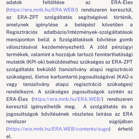
lead-et generál.
adatok feltöltése az ERA-Éles
elősegítése.
(
https://era.mnb.hu/ERA.WEB/
) rendszeren keresztül,
vizibilitás:
A Termékkeresőbe való bekerülés
az ERA-ZPT szolgáltatás segítségével történik,
A Termékkeresőben jelenleg három terméktípus
növeli a termék és a pénzügyi szervezet
amelynek igénylése a belépést követően a
feltöltésére van lehetőség:
láthatóságát is, ezáltal szélesebb felhasználói
Regisztrációs adatbázis/Intézmények-szolgáltatások
körben válhat ismertté.
zöld befektetési alapok,
menüponton belül a Szolgáltatások bővítése gomb
exkluzivitás:
A Termékkereső számos, a
választásával kezdeményezhető. A zöld pénzügyi
zöld befektetési egységekhez kötött
pénzügyi szervezetek számára értéket
termékek, valamint a hozzájuk tartozó fenntarthatósági
életbiztosítások,
képviselő adatot generál majd, melyhez az
mutatók (KPI-ok) beküldéséhez szükséges az ERA-ZPT
zöld önkéntes nyugdíjpénztárak.
MNB – az adatvédelmi feltételek teljesülése
szolgáltatás beküldő (tanúsítvány alapú regisztráció
esetén - hozzáférést biztosíthat a résztvevők
szükséges), illetve karbantartó jogosultságával (KAÜ-s
számára.
vagy tanúsítvány alapú regisztráció szükséges)
rendelkezni. A szükséges jogosultságok szintén az
hitelesség:
A Termékkeresőbe való bekerülés
ERA-Éles (
https://era.mnb.hu/ERA.WEB/
) rendszeren
növelheti a termék hitelességét a
keresztül igényelhetők meg. A szolgáltatás és a
felhasználók irányába.
jogosultságok bővítésének részletes leírása az ERA
rendszer súgójában
(
https://era.mnb.hu/ERA.WEB/contents/sugo
) érhető
el.