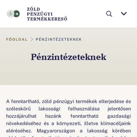
ZÖLD
PÉNZÜGYI
TERMÉKKERESŐ
E
ZÖLD TERMÉKEK
FŐOLDAL
l
PÉNZINTÉZETEKNEK
PÉNZINTÉZETEKNEK
s
Pénzintézeteknek
PÉNZINTÉZETEK LISTÁJA
ő
d
GYIK
l
MNB ZÖLD PÉNZÜGYEK
e
g
A fenntartható, zöld pénzügyi termékek elterjedése és
széleskörű lakossági felhasználása jelentősen
e
hozzájárulhat hazánk fenntartható gazdasági
s
növekedéséhez és a környezeti, illetve klímacéljaink
n
eléréséhez. Magyarországon a lakosság körében