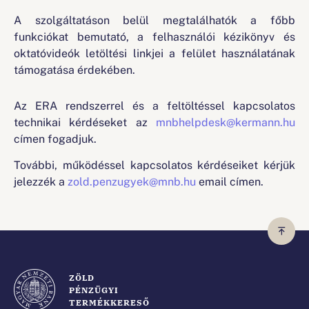
A szolgáltatáson belül megtalálhatók a főbb
funkciókat bemutató, a felhasználói kézikönyv és
oktatóvideók letöltési linkjei a felület használatának
támogatása érdekében.
Az ERA rendszerrel és a feltöltéssel kapcsolatos
technikai kérdéseket az
mnbhelpdesk@kermann.hu
címen fogadjuk.
További, működéssel kapcsolatos kérdéseiket kérjük
jelezzék a
zold.penzugyek@mnb.hu
email címen.
ZÖLD
PÉNZÜGYI
TERMÉKKERESŐ