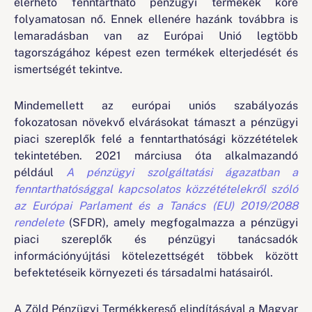
elérhető fenntartható pénzügyi termékek köre
a
folyamatosan nő. Ennek ellenére hazánk továbbra is
v
lemaradásban van az Európai Unió legtöbb
i
tagországához képest ezen termékek elterjedését és
ismertségét tekintve.
g
á
Mindemellett az európai uniós szabályozás
c
fokozatosan növekvő elvárásokat támaszt a pénzügyi
i
piaci szereplők felé a fenntarthatósági közzétételek
tekintetében. 2021 márciusa óta alkalmazandó
ó
például
A pénzügyi szolgáltatási ágazatban a
fenntarthatósággal kapcsolatos közzétételekről szóló
az Európai Parlament és a Tanács (EU) 2019/2088
rendelete
(SFDR), amely megfogalmazza a pénzügyi
piaci szereplők és pénzügyi tanácsadók
információnyújtási kötelezettségét többek között
befektetéseik környezeti és társadalmi hatásairól.
A Zöld Pénzügyi Termékkereső elindításával a Magyar