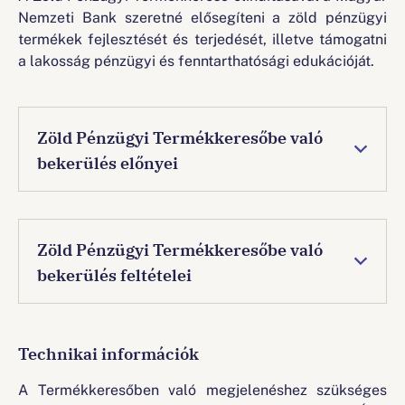
Nemzeti Bank szeretné elősegíteni a zöld pénzügyi
termékek fejlesztését és terjedését, illetve támogatni
a lakosság pénzügyi és fenntarthatósági edukációját.
Zöld Pénzügyi Termékkeresőbe való
bekerülés előnyei
A Termékkereső a pénzügyi szervezetek számára
is tartogat előnyöket, többek közt:
Zöld Pénzügyi Termékkeresőbe való
költségmentes marketing:
egy szélesebb
bekerülés feltételei
affluens, „zöld” ügyfélkör költségmentes
elérését teszi lehetővé a pénzügyi
A Zöld Pénzügyi Termékkeresőbe való bekerülés
szervezetek számára. Ezen felül a
feltétele, hogy az intézmény rendelkezzen az
Termékkereső a potenciális érdeklődőket
Technikai információk
SFDR 8. vagy 9. cikkének megfelelő pénzügyi
átirányítja a pénzügyi szervezet releváns
termékkel, melynek célja elsősorban a
weboldalára, ezáltal lényegében ingyenes
A Termékkeresőben való megjelenéshez szükséges
környezeti fenntarthatóság támogatása,